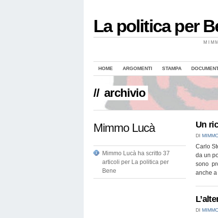
La politica per 
MIM
HOME
ARGOMENTI
STAMPA
DOCUMENTI
//
archivio
Un ric
Mimmo Lucà
DI
MIMMO
Carlo St
Mimmo Lucà ha scritto 37
da un po
articoli per La politica per
sono pr
Bene
anche 
L’alte
DI
MIMMO