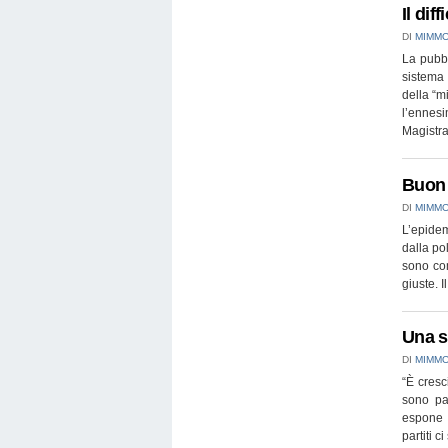
Il dif
DI
MIMMO
La pubbl
sistema 
della “m
l’ennes
Magistra
Buon 
DI
MIMMO
L’epidem
dalla po
sono com
giuste. 
Una si
DI
MIMMO
“È cresc
sono par
espone e
partiti 