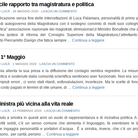
ficile rapporto tra magistratura e politica
 LUCÀ
⋅
26 MAGGIO 2020
⋅
LASCIA UN COMMENTO
icazione senza fine delle intercettazioni di Luca Palamara, personalità di primo 
di autogoverno della Magistratura con il sostegno convinto di molti suoi colleghi;
itica” associazione nazionale dei magistrati, dimissionari;il Ministro Bonafede che
ima ipotesi di riforma del Consiglio Superiore della Magistratura;l’altrettant
to Piercamillo Davigo che fatica sempre …
Continua a leggere
1° Maggio
 LUCÀ
⋅
1 MAGGIO 2020
⋅
LASCIA UN COMMENTO
ia allenta la sua presa e la diffusione del contagio sembra regredire. Le misu
litica e sostenute dalla comunità scientifica sembrano aver funzionato. Non era sco
piuti errori , ci sono stati ritardi, sottovalutazioni, incertezze. Ma le scelte di fo
Il costo pagato in termini di vite umane, di …
Continua a leggere
nistra più vicina alla vita reale
 LUCÀ
⋅
13 FEBBRAIO 2020
⋅
LASCIA UN COMMENTO
iuto a sinistra in questi anni un vuoto di rappresentanza e di iniziativa politica. A 
titi solidi, c’è un senso comune che alimenta il linguaggio, fa sventolare le 
 ingaggia personalità e portatori d’acqua. È a sinistra, invece, che c’è un pr
ci sono, per carità, persino …
Continua a leggere