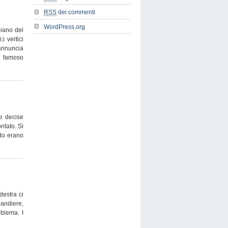
RSS
dei commenti
WordPress.org
piano del
i vertici
 annuncia
o famoso
re decise
ntato. Si
ndo erano
destra ci
bandiere,
oblema. I