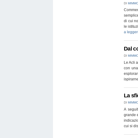
DI
MIMMO
Commenta
semplice
di cui n
le istit
a legge
Dal c
DI
MIMMO
Le Acli 
con una
esplorar
ispirar
La sfi
DI
MIMMO
A seguit
grande e
indicazi
cui si d