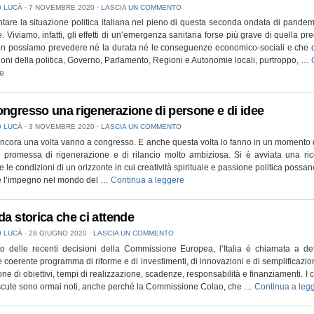
 LUCÀ
⋅
7 NOVEMBRE 2020
⋅
LASCIA UN COMMENTO
re la situazione politica italiana nel pieno di questa seconda ondata di pande
. Viviamo, infatti, gli effetti di un’emergenza sanitaria forse più grave di quella pr
on possiamo prevedere né la durata né le conseguenze economico-sociali e che 
uzioni della politica, Governo, Parlamento, Regioni e Autonomie locali, purtroppo, …
re
ongresso una rigenerazione di persone e di idee
 LUCÀ
⋅
3 NOVEMBRE 2020
⋅
LASCIA UN COMMENTO
ancora una volta vanno a congresso. E anche questa volta lo fanno in un momento di
 promessa di rigenerazione e di rilancio molto ambiziosa. Si è avviata una ric
e le condizioni di un orizzonte in cui creatività spirituale e passione politica possa
ne l’impegno nel mondo del …
Continua a leggere
da storica che ci attende
 LUCÀ
⋅
28 GIUGNO 2020
⋅
LASCIA UN COMMENTO
o delle recenti decisioni della Commissione Europea, l’Italia è chiamata a de
 coerente programma di riforme e di investimenti, di innovazioni e di semplificazion
one di obiettivi, tempi di realizzazione, scadenze, responsabilità e finanziamenti. I ca
iscute sono ormai noti, anche perché la Commissione Colao, che …
Continua a leg