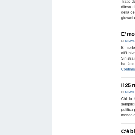
Tratto d
difesa d
della de
giovani 
E’ mo
DI
MIMMO
E’ morto
all’Uni
Sinistra
ha fatt
Continu
Il 25
DI
MIMMO
Chi lo h
semplici
politica
mondo de
C’è b