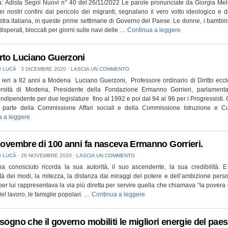
a: Adista Segni Nuovi n° 40 del 26/11/2022 Le parole pronunciate da Giorgia Mel
ei nostri confini dal pericolo dei migranti, segnalano il vero volto ideologico e
stra italiana, in queste prime settimane di Governo del Paese. Le donne, i bambini 
disperati, bloccati per giorni sulle navi delle …
Continua a leggere
rto Luciano Guerzoni
 LUCÀ
⋅
3 DICEMBRE 2020
⋅
LASCIA UN COMMENTO
 ieri a 82 anni a Modena Luciano Guerzoni, Professore ordinario di Diritto eccl
versità di Modena, Presidente della Fondazione Ermanno Gorrieri, parlamenta
 indipendente per due legislature fino al 1992 e poi dal 94 al 96 per i Progressisti.
o parte della Commissione Affari sociali e della Commissione Istruzione e C
a a leggere
 novembre di 100 anni fa nasceva Ermanno Gorrieri.
 LUCÀ
⋅
26 NOVEMBRE 2020
⋅
LASCIA UN COMMENTO
a conosciuto ricorda la sua autorità, il suo ascendente, la sua credibilità. 
tà dei modi, la mitezza, la distanza dai miraggi del potere e dell’ambizione pers
 per lui rappresentava la via più diretta per servire quella che chiamava “la povera g
l lavoro, le famiglie popolari. …
Continua a leggere
isogno che il governo mobiliti le migliori energie del pae