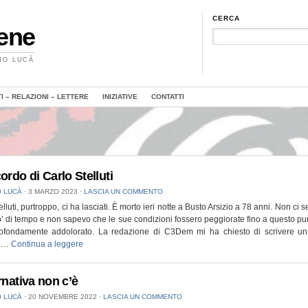
CERCA
Bene
MO LUCÀ
 – RELAZIONI – LETTERE
INIZIATIVE
CONTATTI
ordo di Carlo Stelluti
 LUCÀ
⋅
3 MARZO 2023
⋅
LASCIA UN COMMENTO
elluti, purtroppo, ci ha lasciati. È morto ieri notte a Busto Arsizio a 78 anni. Non ci 
’ di tempo e non sapevo che le sue condizioni fossero peggiorate fino a questo pu
ofondamente addolorato. La redazione di C3Dem mi ha chiesto di scrivere un 
a …
Continua a leggere
rnativa non c’è
 LUCÀ
⋅
20 NOVEMBRE 2022
⋅
LASCIA UN COMMENTO