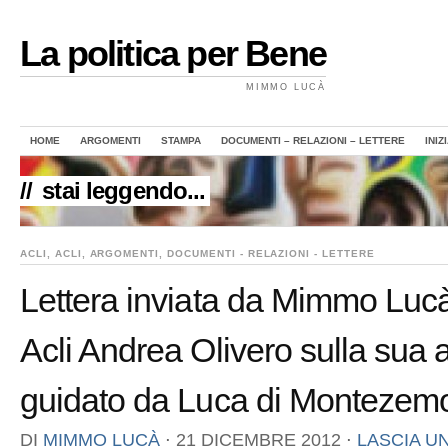
La politica per Bene
MIMMO LUCÀ
HOME
ARGOMENTI
STAMPA
DOCUMENTI – RELAZIONI – LETTERE
INIZ
//
stai leggendo...
ACLI
,
ACLI
,
ARGOMENTI
,
DOCUMENTI - RELAZIONI - LETTERE
Lettera inviata da Mimmo Lucà
Acli Andrea Olivero sulla sua 
guidato da Luca di Montezem
DI
MIMMO LUCÀ
⋅
21 DICEMBRE 2012
⋅
LASCIA 