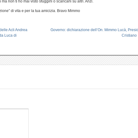
ma non ti ho mai visto sfuggirli o scaricarli su altri. Anzi.
zione” di vita e per la tua amicizia. Bravo Mimmo
delle Acli Andrea
Governo: dichiarazione dell’On. Mimmo Lucà, Presi
da Luca di
Cristiano