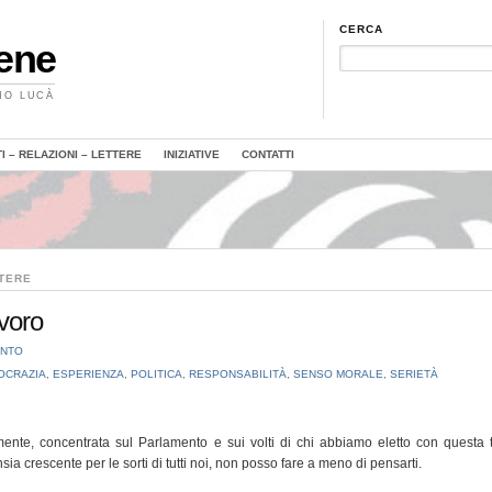
CERCA
Bene
MO LUCÀ
 – RELAZIONI – LETTERE
INIZIATIVE
CONTATTI
TTERE
voro
ENTO
OCRAZIA
,
ESPERIENZA
,
POLITICA
,
RESPONSABILITÀ
,
SENSO MORALE
,
SERIETÀ
viamente, concentrata sul Parlamento e sui volti di chi abbiamo eletto con questa 
sia crescente per le sorti di tutti noi, non posso fare a meno di pensarti.