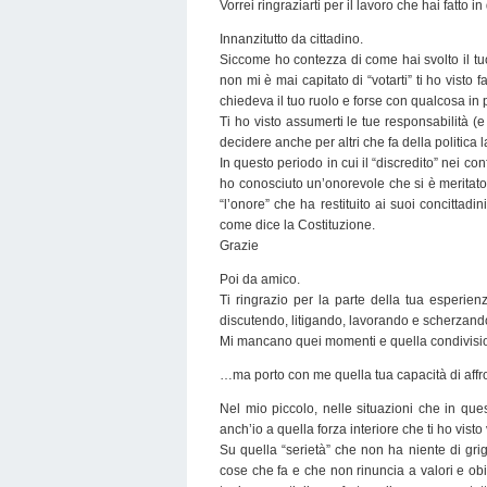
Vorrei ringraziarti per il lavoro che hai fatto i
Innanzitutto da cittadino.
Siccome ho contezza di come hai svolto il tuo
non mi è mai capitato di “votarti” ti ho vist
chiedeva il tuo ruolo e forse con qualcosa in 
Ti ho visto assumerti le tue responsabilità (
decidere anche per altri che fa della politica la
In questo periodo in cui il “discredito” nei co
ho conosciuto un’onorevole che si è meritato
“l’onore” che ha restituito ai suoi concittad
come dice la Costituzione.
Grazie
Poi da amico.
Ti ringrazio per la parte della tua esperi
discutendo, litigando, lavorando e scherza
Mi mancano quei momenti e quella condivis
…ma porto con me quella tua capacità di affr
Nel mio piccolo, nelle situazioni che in questi
anch’io a quella forza interiore che ti ho vist
Su quella “serietà” che non ha niente di gr
cose che fa e che non rinuncia a valori e ob