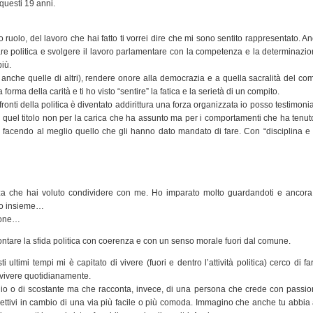
n questi 19 anni.
 ruolo, del lavoro che hai fatto ti vorrei dire che mi sono sentito rappresentato. A
o fare politica e svolgere il lavoro parlamentare con la competenza e la determinazi
più.
e anche quelle di altri), rendere onore alla democrazia e a quella sacralità del com
 forma della carità e ti ho visto “sentire” la fatica e la serietà di un compito.
nfronti della politica è diventato addirittura una forza organizzata io posso testimoni
 quel titolo non per la carica che ha assunto ma per i comportamenti che ha tenut
ini facendo al meglio quello che gli hanno dato mandato di fare. Con “disciplina e
enza che hai voluto condividere con me. Ho imparato molto guardandoti e ancora
ndo insieme…
ione…
ontare la sfida politica con coerenza e con un senso morale fuori dal comune.
 ultimi tempi mi è capitato di vivere (fuori e dentro l’attività politica) cerco di fa
o vivere quotidianamente.
igio o di scostante ma che racconta, invece, di una persona che crede con passio
iettivi in cambio di una via più facile o più comoda. Immagino che anche tu abbia 