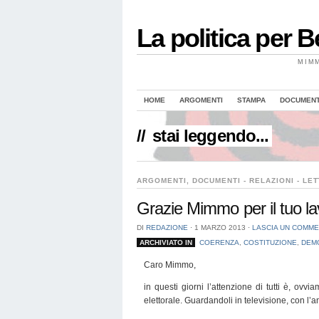
La politica per 
MIM
HOME
ARGOMENTI
STAMPA
DOCUMENTI
//
stai leggendo...
ARGOMENTI
,
DOCUMENTI - RELAZIONI - LE
Grazie Mimmo per il tuo la
DI
REDAZIONE
⋅
1 MARZO 2013
⋅
LASCIA UN COMM
ARCHIVIATO IN
COERENZA
,
COSTITUZIONE
,
DEM
Caro Mimmo,
in questi giorni l’attenzione di tutti è, ov
elettorale. Guardandoli in televisione, con l’an